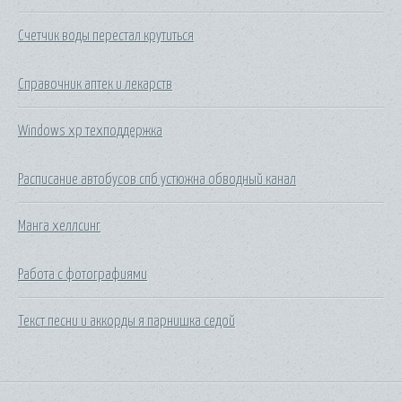
Счетчик воды перестал крутиться
Справочник аптек и лекарств
Windows xp техподдержка
Расписание автобусов спб устюжна обводный канал
Манга хеллсинг
Работа с фотографиями
Текст песни и аккорды я парнишка седой