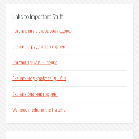
Links to Important Stuff
Читать книгу в суворова ледокол
Скачать игру для psp торрент
Контакт 1997 википедия
Скачать мод крафт гайд 1 6 4
Скачать блатняк торрент
We need medicine the fratellis