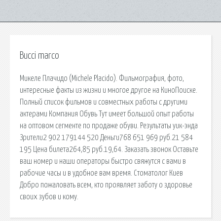
Bucci marco
Микеле Плачидо (Michele Placido). Фильмография, фото,
интересные факты из жизни и многое другое на КиноПоиске.
Полный список фильмов и совместных работы с другими
актерами Компания Обувь Тут имеет большой опыт работы
на оптовом сегменте по продаже обуви. Результаты уик-энда
Зрители2 902 179144 520 Деньги768 651 969 руб.21 584
195 Цена билета264,85 руб.19,64. Заказать звонок Оставьте
ваш номер и наши операторы быстро свяжутся с вами в
рабочие часы и в удобное вам время. Стоматолог Киев
Добро пожаловать всем, кто проявляет заботу о здоровье
своих зубов и кому.