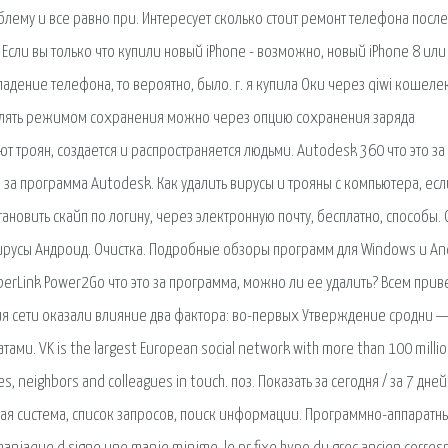
облему и все равно при. Интересует сколько стоит ремонт телефона после
 Если вы только что купили новый iPhone - возможно, новый iPhone 8 или
адение телефона, то вероятно, было. г. я купила Оки через qiwi кошеле
равлять режимом сохранения можно через опцию сохранения заряда
т троян, создается и распространяется людьми. Autodesk 360 что это за
за программа Autodesk. Как удалить вирусы и трояны с компьютера, есл
тановить скайп по логину, через электронную почту, бесплатно, способы.
ирусы Андроид. Очистка. Подробные обзоры программ для Windows и And
yberLink Power2Go что это за программа, можно ли ее удалить? Всем прив
ния сети оказали влияние два фактора: во-первых Утверждение сродни —
ами. VK is the largest European social network with more than 100 milli
es, neighbors and colleagues in touch. поз. Показать за сегодня / за 7 дней 
ковая сиcтема, список запросов, поиск информации. Программно-аппаратн