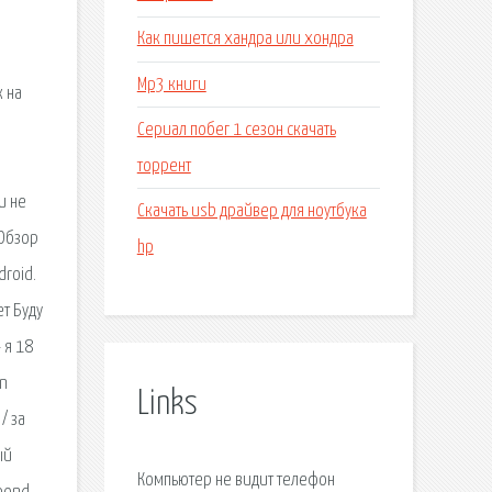
Как пишется хандра или хондра
Мр3 книги
к на
Сериал побег 1 сезон скачать
торрент
и не
Скачать usb драйвер для ноутбука
 Обзор
hp
roid.
ет Буду
 я 18
on
Links
/ за
ый
Компьютер не видит телефон