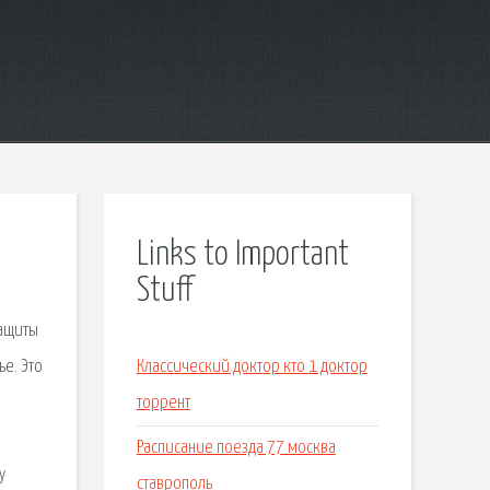
Links to Important
Stuff
защиты
ье. Это
Классический доктор кто 1 доктор
торрент
Расписание поезда 77 москва
у
ставрополь