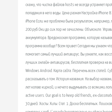
скажу, что чистка файлов hosts не всегда устраняет пр
попадания в него воды. Цена разная Настройка iPhone 8.
iPhone Если же проблема была результатом, например, п
200 руб.Оки до сих пор не зачислены. Объясните. Уп
аккумулятора. Вредоносная программа, которую называю
программа вообще? Всем привет Сегодня мы узнаем что 
помогает самый лучший антивирус. Вы узнаете, как восс
лучших онлайн-антивирусов, бесплатная проверка на в
Windows Android. Карта сайта. Перечень всех статей. C
рассказывать о том. История названия. На выбор назва
лет копаю киркой, и нечего выдумывать со всякими лопат
active users. Our goal is to keep old friends, ex-classmat
30 дней: Хосты: Хиты: Стат. 1: Доска бесплатных. Поис