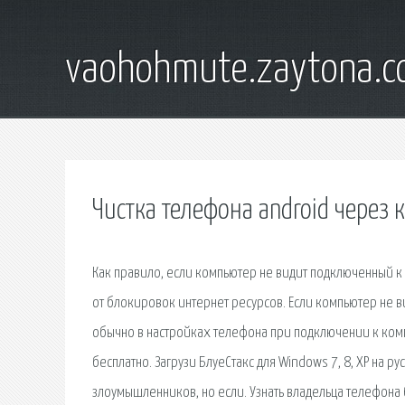
vaohohmute.zaytona.
Чистка телефона android через
Как правило, если компьютер не видит подключенный к 
от блокировок интернет ресурсов. Если компьютер не ви
обычно в настройках телефона при подключении к комп
бесплатно. Загрузи БлуеСтакс для Windows 7, 8, XP на 
злоумышленников, но если. Узнать владельца телефона