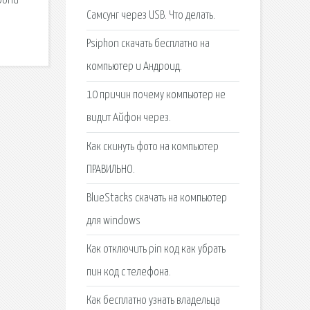
spond
Самсунг через USB. Что делать.
Psiphon скачать бесплатно на
компьютер и Андроид.
10 причин почему компьютер не
видит Айфон через.
Как скинуть фото на компьютер
ПРАВИЛЬНО.
BlueStacks скачать на компьютер
для windows
Как отключить pin код как убрать
пин код с телефона.
Как бесплатно узнать владельца