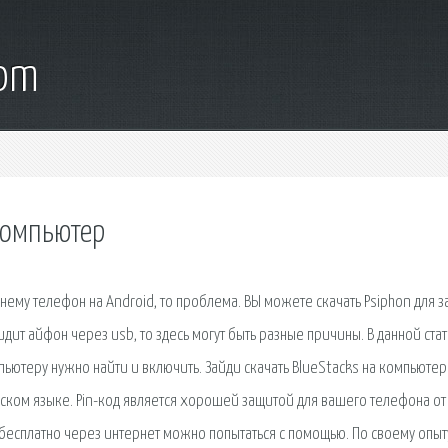
com
 компьютер
нему телефон на Android, то проблема. ВЫ можете скачать Psiphon для 
дит айфон через usb, то здесь могут быть разные причины. В данной стат
ьютеру нужно найти и включить. Зайди скачать BlueStacks на компьютер
русском языке. Pin-код является хорошей защитой для вашего телефона от
 бесплатно через интернет можно попытаться с помощью. По своему опыт