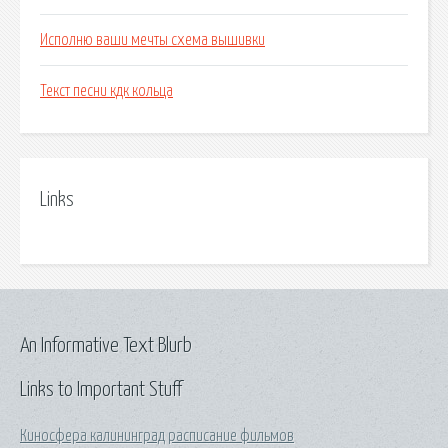
Исполню ваши мечты схема вышивки
Текст песни кдк кольца
Links
An Informative Text Blurb
Links to Important Stuff
Киносфера калининград расписание фильмов