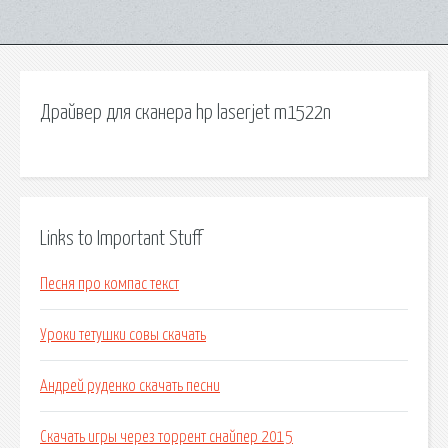
Драйвер для сканера hp laserjet m1522n
Links to Important Stuff
Песня про компас текст
Уроки тетушки совы скачать
Андрей руденко скачать песни
Скачать игры через торрент снайпер 2015