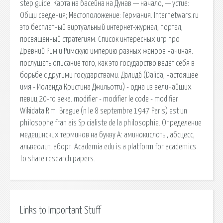
step guide. Карта на басейна на Дунав — начало, — устие:
Общи сведения; Местоположение: Германия. Internetwars.ru
это бесплатный виртуальный интернет-журнал, портал,
посвященный стратегиям. Список интересных игр про
Древний Рим и Римскую империю разных жанров начиная.
послушать описание того, как это государство ведёт себя в
борьбе с другими государствами. Далида́ (Dalida, настоящее
имя - Иоланда Кристина Джильотти) - одна из величайших
певиц 20-го века. modifier - modifier le code - modifier
Wikidata R mi Brague (n le 8 septembre 1947 Paris) est un
philosophe fran ais Sp cialiste de la philosophie. Определение
медецинских терминов на букву А: аминокислоты, абсцесс,
альвеолит, аборт. Academia.edu is a platform for academics
to share research papers.
Links to Important Stuff