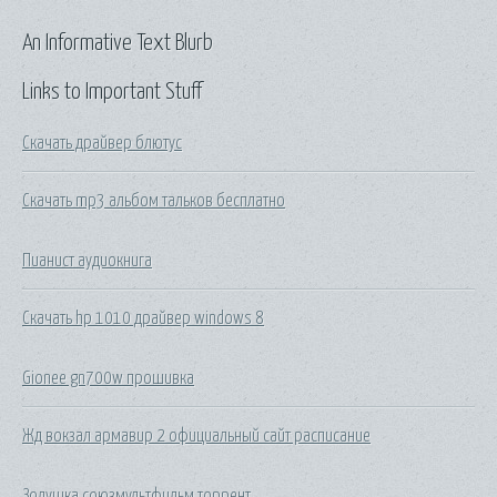
An Informative Text Blurb
Links to Important Stuff
Скачать драйвер блютус
Скачать mp3 альбом тальков бесплатно
Пианист аудиокнига
Скачать hp 1010 драйвер windows 8
Gionee gn700w прошивка
Жд вокзал армавир 2 официальный сайт расписание
Золушка союзмультфильм торрент