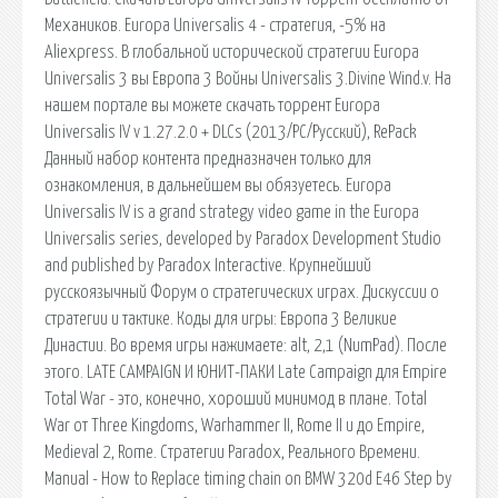
Механиков. Europa Universalis 4 - стратегия, -5% на
Aliexpress. В глобальной исторической стратегии Europa
Universalis 3 вы Европа 3 Войны Universalis 3.Divine Wind.v. На
нашем портале вы можете скачать торрент Europa
Universalis IV v 1.27.2.0 + DLCs (2013/PC/Русский), RePack
Данный набор контента предназначен только для
ознакомления, в дальнейшем вы обязуетесь. Europa
Universalis IV is a grand strategy video game in the Europa
Universalis series, developed by Paradox Development Studio
and published by Paradox Interactive. Крупнейший
русскоязычный Форум о стратегических играх. Дискуссии о
стратегии и тактике. Коды для игры: Европа 3 Великие
Династии. Во время игры нажимаете: alt, 2,1 (NumPad). После
этого. LATE CAMPAIGN И ЮНИТ-ПАКИ Late Campaign для Empire
Total War - это, конечно, хороший минимод в плане. Total
War от Three Kingdoms, Warhammer II, Rome II и до Empire,
Medieval 2, Rome. Стратегии Paradox, Реального Времени.
Manual - How to Replace timing chain on BMW 320d E46 Step by