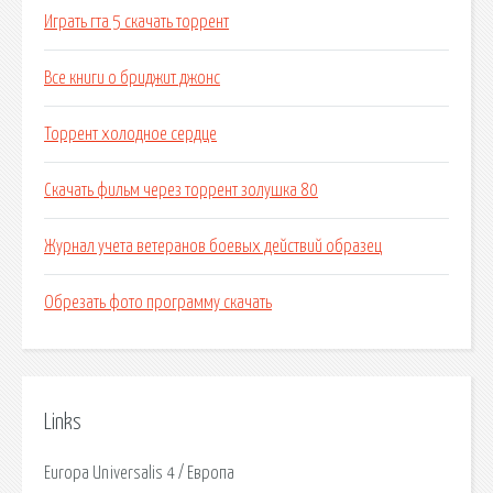
Играть гта 5 скачать торрент
Все книги о бриджит джонс
Торрент холодное сердце
Скачать фильм через торрент золушка 80
Журнал учета ветеранов боевых действий образец
Обрезать фото программу скачать
Links
Europa Universalis 4 / Европа