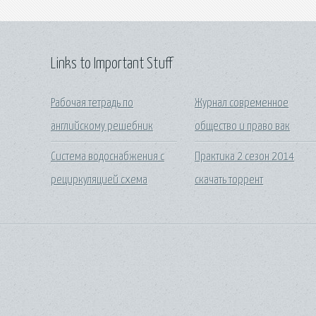
Links to Important Stuff
Рабочая тетрадь по
Журнал современное
английскому решебник
общество и право вак
Система водоснабжения с
Практика 2 сезон 2014
рециркуляцией схема
скачать торрент