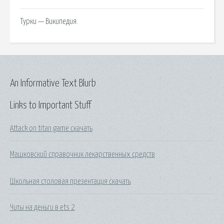
Турки — Википедия.
An Informative Text Blurb
Links to Important Stuff
Attack on titan game скачать
Машковский справочник лекарственных средств
Школьная столовая презентация скачать
Читы на деньги в ets 2