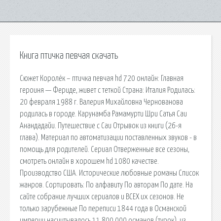
Книга птичка певчая скачать
Сюжет Королёк – птичка певчая hd 720 онлайн: Главная
героиня — Фериде, живет с теткой Страна: Италия Родилась:
20 февраля 1988 г. Валерия Михайловна Чернованова
родилась в городе. Карунамба Рамамурти Шри Сатья Саи
Анандадайи. Путешествие с Саи Отрывок из книги (26-я
глава). Материал по автоматизации поставленных звуков - в
помощь для родителей. Сериал Отверженные все сезоны,
смотреть онлайн в хорошем hd 1080 качестве.
Производство США. Исторические любовные романы Список
жанров. Сортировать: По алфавиту По авторам По дате. На
сайте собрание лучших сериалов и ВСЕХ их сезонов. Не
только зарубежные По переписи 1844 года в Османской
империи насчитывалось 11,800,000 османов (турок), из