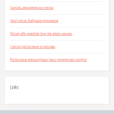
Скачать амирамов все песни
Текст песни бабушка пресняков
Песня john newman love me again скачать
Сапсан расписание из москвы
Расписание маршрутных такси черемхово иркутск
Links