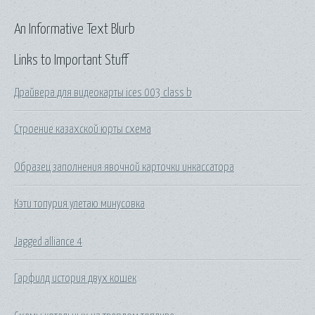
An Informative Text Blurb
Links to Important Stuff
Драйвера для видеокарты ices 003 class b
Строение казахской юрты схема
Образец заполнения явочной карточки инкассатора
Кэти топурия улетаю минусовка
Jagged alliance 4
Гарфилд история двух кошек