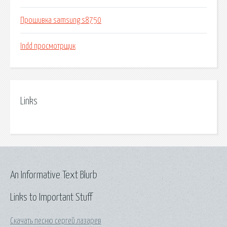
Прошивка samsung s8750
Indd просмотрщик
Links
An Informative Text Blurb
Links to Important Stuff
Скачать песню сергей лазарев