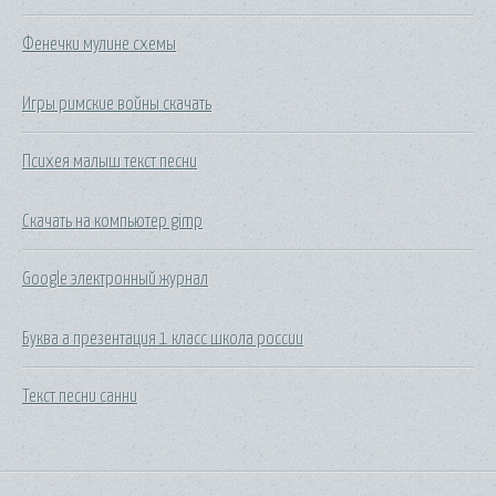
Фенечки мулине схемы
Игры римские войны скачать
Психея малыш текст песни
Скачать на компьютер gimp
Google электронный журнал
Буква а презентация 1 класс школа россии
Текст песни санни