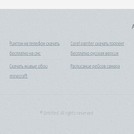
A
Рингтон на телефон скачать
Corel painter скачать торрент
бесплатно на смс
бесплатно русская версия
Скачать живые обои
Расписание рейсов самара
minecraft
© Untitled. All rights reserved.