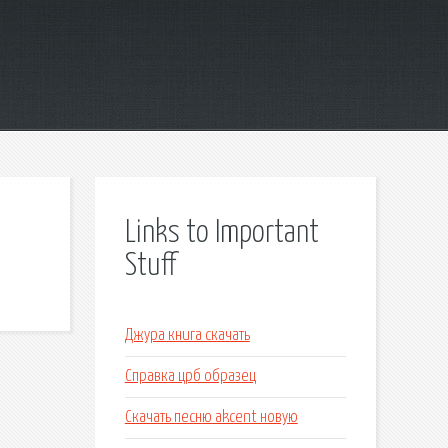
Links to Important
Stuff
Джура книга скачать
Справка црб образец
Скачать песню akcent новую