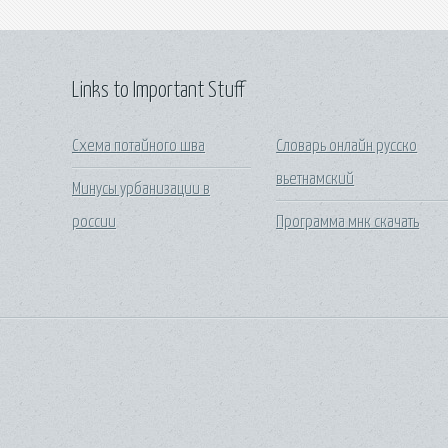
Links to Important Stuff
Схема потайного шва
Словарь онлайн русско
вьетнамский
Минусы урбанизации в
россии
Программа мнк скачать