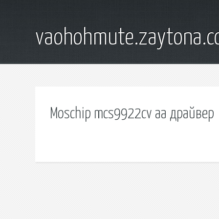
vaohohmute.zaytona.
Moschip mcs9922cv aa драйвер