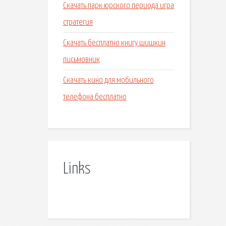
Скачать парк юрского периода игра
стратегия
Скачать бесплатно книгу шишкин
письмовник
Скачать кино для мобильного
телефона бесплатно
Links