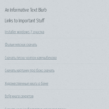
An Informative Text Blurb
Links to Important Stuff
Installer windows 7 очистка
Фильм мясник скачать
Скачать песни чолпон камчыбекова
Скачать картинку про бокс скачать
Художественные книги о баме
Bsfg книга секретов