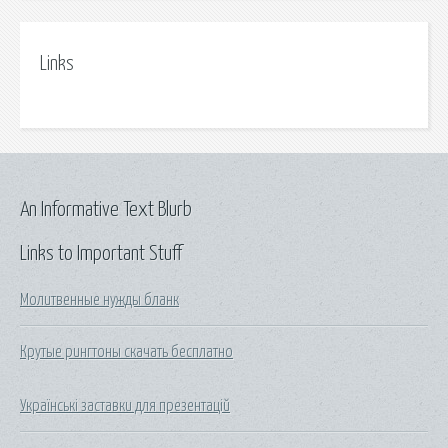
Links
An Informative Text Blurb
Links to Important Stuff
Молитвенные нужды бланк
Крутые рингтоны скачать бесплатно
Українські заставки для презентацій