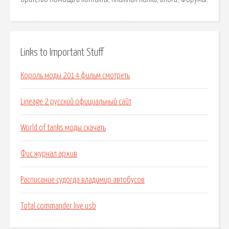
Links to Important Stuff
Король моды 2014 фильм смотреть
Lineage 2 русский официальный сайт
World of tanks моды скачать
Фис журнал архив
Расписание судогда владимир автобусов
Total commander live usb