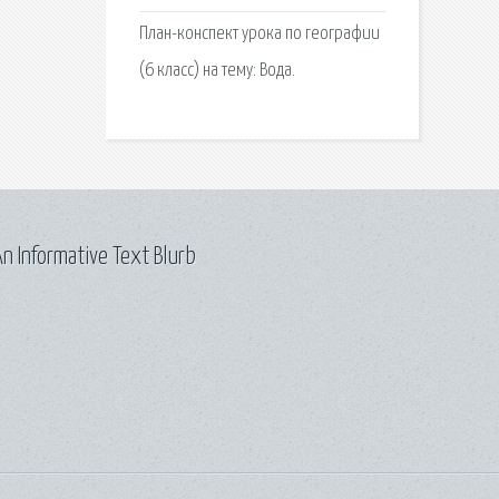
План-конспект урока по географии
(6 класс) на тему: Вода.
n Informative Text Blurb