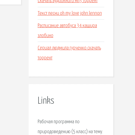
Скачать аудиокниги мп3 торрент
Текст песни oh my love john lennon
Расписание автобуса 34 кашира
злобино
Сериал людмила гурченко скачать
торрент
Links
Рабочая программа по
природоведению (5 класс) на тему.