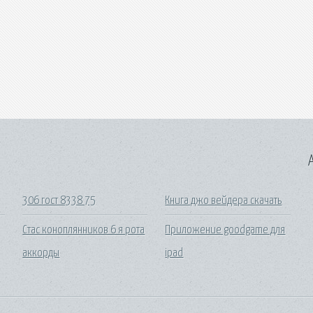
A
306 гост 8338 75
Книга джо вейдера скачать
Стас коноплянников 6 я рота
Приложение goodgame для
аккорды
ipad