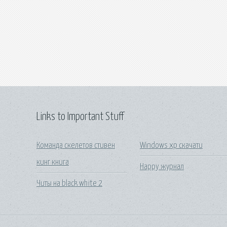
Links to Important Stuff
Команда скелетов стивен
Windows xp скачати
кинг книга
Happy журнал
Читы на black white 2