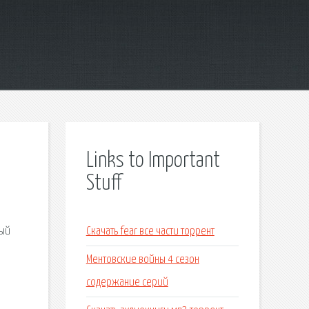
Links to Important
Stuff
ный
Скачать fear все части торрент
Ментовские войны 4 сезон
содержание серий