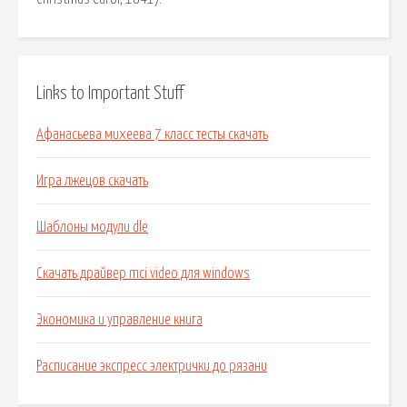
Links to Important Stuff
Афанасьева михеева 7 класс тесты скачать
Игра лжецов скачать
Шаблоны модули dle
Скачать драйвер mci video для windows
Экономика и управление книга
Расписание экспресс электрички до рязани