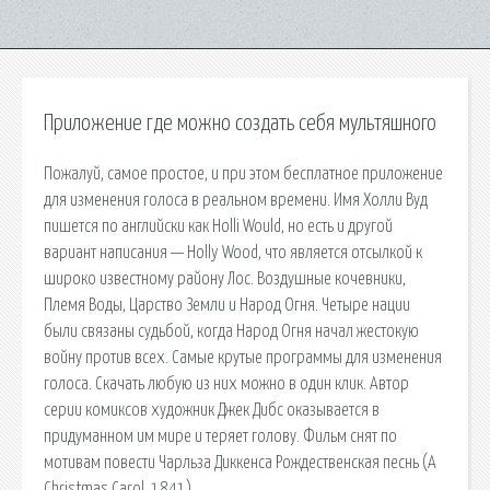
Приложение где можно создать себя мультяшного
Пожалуй, самое простое, и при этом бесплатное приложение
для изменения голоса в реальном времени. Имя Холли Вуд
пишется по английски как Holli Would, но есть и другой
вариант написания — Holly Wood, что является отсылкой к
широко известному району Лос. Воздушные кочевники,
Племя Воды, Царство Земли и Народ Огня. Четыре нации
были связаны судьбой, когда Народ Огня начал жестокую
войну против всех. Самые крутые программы для изменения
голоса. Скачать любую из них можно в один клик. Автор
серии комиксов художник Джек Дибс оказывается в
придуманном им мире и теряет голову. Фильм снят по
мотивам повести Чарльза Диккенса Рождественская песнь (A
Christmas Carol, 1841).