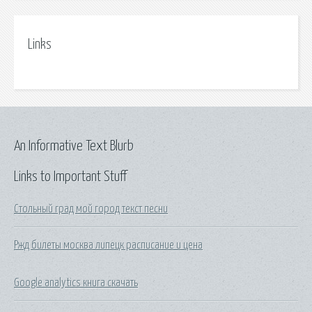
Links
An Informative Text Blurb
Links to Important Stuff
Стольный град мой город текст песни
Ржд билеты москва липецк расписание и цена
Google analytics книга скачать