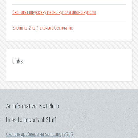
Скачать минусовку песни купала ивана купала
Бланк кс 2 кс 3 скачать бесплатно
Links
An Informative Text Blurb
Links to Important Stuff
Скачать драйвера на samsung rv515