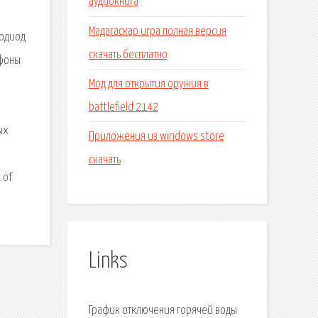
аудиокнига
Мадагаскар игра полная версия
тодиод
скачать бесплатно
ефоны
Мод для открытия оружия в
battlefield 2142
ых
Приложения из windows store
скачать
 of
Links
График отключения горячей воды