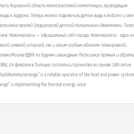
власти Кировской области межотраслевой компетенции, проводящим
воды к Ардуино. Теперь можно подключить датчик воды к Arduino и све
 Расписание врачей (педиаторов) детской поликлиники Ивантеевки. Тел
врачу. Новочеркасск — официальный сайт города. Новочеркасск - один из
воей славной историей, так и своим особым обликом: планировкой,
нтеевка Москва ВДНХ по будням и выходным. Расписание прямых и обратн
 ВВЦ. 24 февраля в Полоцке состоялись торжества по случаю 180-летия
eplokommunenergo" is a reliable operator of the heat and power system
rgo" is implementing the thermal energy since.