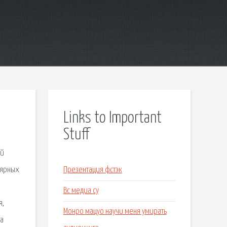
Links to Important
Stuff
ей
лярных
Презентация фстэк
Вс медиа су
я,
Монро мацуо научи меня умирать
ва