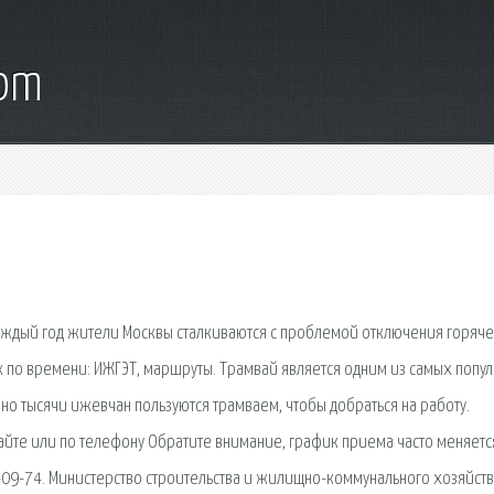
com
аждый год жители Москвы сталкиваются с проблемой отключения горяч
к по времени: ИЖГЭТ, маршруты. Трамвай является одним из самых попу
но тысячи ижевчан пользуются трамваем, чтобы добраться на работу.
айте или по телефону Обратите внимание, график приема часто меняетс
6-09-74. Министерство строительства и жилищно-коммунального хозяйст