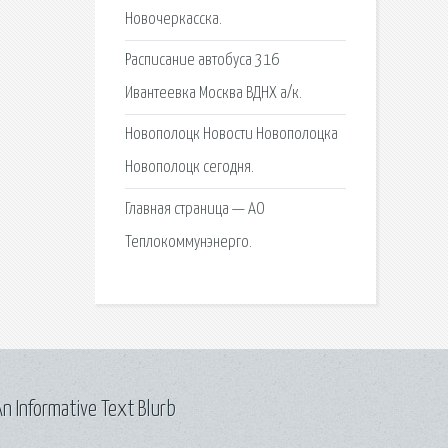
Новочеркасска.
Расписание автобуса 316
Ивантеевка Москва ВДНХ а/к.
Новополоцк Новости Новополоцка
Новополоцк сегодня.
Главная страница — АО
Теплокоммунэнерго.
n Informative Text Blurb