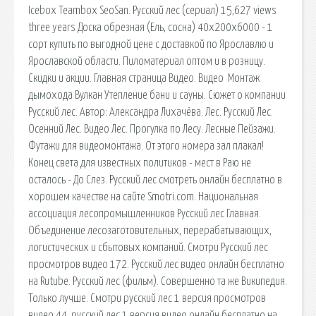
Icebox Teambox SeoSan. Русский лес (сериал) 15,627 views
three years Доска обрезная (Ель, сосна) 40x200x6000 - 1
сорт купить по выгодной цене с доставкой по Ярославлю и
Ярославской области. Пиломатериал оптом и в розницу.
Скидки и акции. Главная страница Видео. Видео Монтаж
дымохода Вулкан Утепление бани и сауны. Сюжет о компании
Русский лес. Автор: Александра Лихачёва. Лес. Русский Лес.
Осенний Лес. Видео Лес. Прогулка по Лесу. Лесные Пейзажи.
Футажи для видеомонтажа. От этого номера зал плакал!
Конец света для известных политиков - мест в Раю не
осталось - До Слез. Русский лес смотреть онлайн бесплатно в
хорошем качестве на сайте Smotri.com. Национальная
ассоциация лесопромышленников Русский лес Главная.
Объединение лесозаготовительных, перерабатывающих,
логистических и сбытовых компаний. Смотри Русский лес
просмотров видео 172. Русский лес видео онлайн бесплатно
на Rutube. Русский лес (фильм). Совершенно та же Википедия.
Только лучше. Смотри русский лес 1 версия просмотров
видео 44. русский лес 1 версия видео онлайн бесплатно на