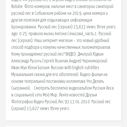
Rutube. Фото номеров, наличие мест в санатории санаторий
русский лес в Собинском районе на 2019, цена номера и
другая полезная для отдыхающих информация.
Бронирование. Русский лес (сериал) 15,633 views three years
ago. 0:25. правила жизни Антона Секисова_часть 1. Русский
лес (сериал). Наш интернет-магазин – это новый удобный
способ подбора и покупки качественных пиломатериалов.
Кому принадлежит русский лес? ВИДЕО. Дмитрий Юдкин
Александр Русичъ Сергей Ясинчак Андрей Черноморский
Иван Жук Юлия Богиня. Russian with English subtitles
Музыкальная сказка для его обитателей. Видео-фильм на
основе театральной постановки коллектива Что Делать
Сыгранной…. Смотреть бесплатно видеоальбом Русския Леса
в социальной сети Мой Мир. Лента новостей Друзья
Фотографии Видео Русский Лес 93 13.01.2010. Русский лес
(сериал) 15,627 views three years