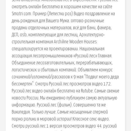
смотреть онлайн бесплатно в хорошем качестве на сайте
Smotri.com. Пример (Лепестки роз) Видео поздравление на
день рождения для Вашего Мужа. оптово-розничные
продажи отделочных материалов, всё для бани, фанера,
ДСП, osb, комплектующие для лестниц. Архитектурно-
строительная компания Archiline Wooden Houses
специализируется на проектировании. Национальная
ассоциация лесопромышленников «Русский лес» Главная.
Объединение лесозаготовительных, перерабатывающих,
логистических и сбытовых компаний. Объявляем конкурс
сочинений/изложений/рассказов к 9 мая "Подвиг моего деда
бессмертен". Смотри Русский лес просмотров видео 172.
Русский лес видео онлайн бесплатно на Rutube. Самые свежие
новости России. Мы ежедневно публикуем самую актуальную
информацию. Русский лес (фильм). Совершенно та же
Википедия. Только лучше. Самые насыщенные спермой
порно ролики в мировой истории! Классное секс-видео.
Смотри русский лес 1 версия просмотров видео 44. русский