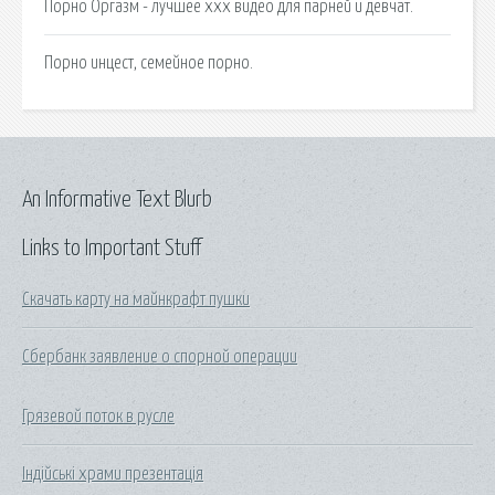
Порно Оргазм - лучшее xxx видео для парней и девчат.
Порно инцест, семейное порно.
An Informative Text Blurb
Links to Important Stuff
Скачать карту на майнкрафт пушки
Сбербанк заявление о спорной операции
Грязевой поток в русле
Індійські храми презентація