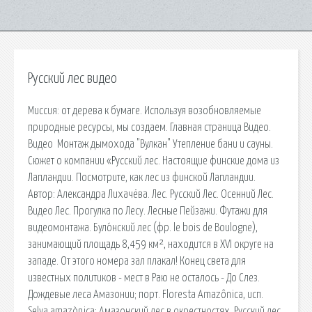
Русский лес видео
Миссия: от дерева к бумаге. Используя возобновляемые
природные ресурсы, мы создаем. Главная страница Видео.
Видео Монтаж дымохода "Вулкан" Утепление бани и сауны.
Сюжет о компании «Русский лес. Настоящие финские дома из
Лапландии. Посмотрите, как лес из финской Лапландии.
Автор: Александра Лихачёва. Лес. Русский Лес. Осенний Лес.
Видео Лес. Прогулка по Лесу. Лесные Пейзажи. Футажи для
видеомонтажа. Було́нский лес (фр. le bois de Boulogne),
занимающий площадь 8,459 км², находится в XVI округе на
западе. От этого номера зал плакал! Конец света для
известных политиков - мест в Раю не осталось - До Слез.
Дождевые леса Амазонии; порт. Floresta Amazônica, исп.
Selva amazònica: Амазонский лес в окрестностях. Русский лес