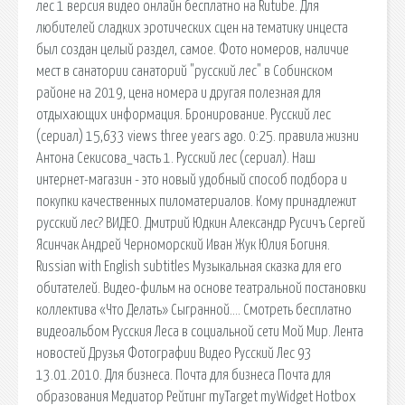
лес 1 версия видео онлайн бесплатно на Rutube. Для
любителей сладких эротических сцен на тематику инцеста
был создан целый раздел, самое. Фото номеров, наличие
мест в санатории санаторий "русский лес" в Собинском
районе на 2019, цена номера и другая полезная для
отдыхающих информация. Бронирование. Русский лес
(сериал) 15,633 views three years ago. 0:25. правила жизни
Антона Секисова_часть 1. Русский лес (сериал). Наш
интернет-магазин - это новый удобный способ подбора и
покупки качественных пиломатериалов. Кому принадлежит
русский лес? ВИДЕО. Дмитрий Юдкин Александр Русичъ Сергей
Ясинчак Андрей Черноморский Иван Жук Юлия Богиня.
Russian with English subtitles Музыкальная сказка для его
обитателей. Видео-фильм на основе театральной постановки
коллектива «Что Делать» Сыгранной…. Смотреть бесплатно
видеоальбом Русския Леса в социальной сети Мой Мир. Лента
новостей Друзья Фотографии Видео Русский Лес 93
13.01.2010. Для бизнеса. Почта для бизнеса Почта для
образования Медиатор Рейтинг myTarget myWidget Hotbox