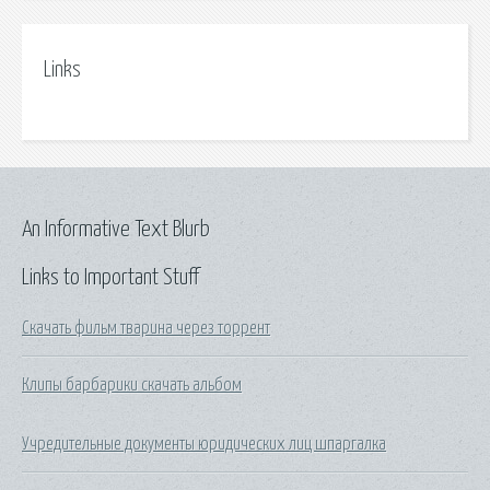
Links
An Informative Text Blurb
Links to Important Stuff
Скачать фильм тварина через торрент
Клипы барбарики скачать альбом
Учредительные документы юридических лиц шпаргалка