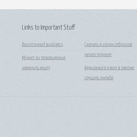
Links to Important Stuff
Boostspeed auslogics
Скачать 4 сезон отбросов
через торрент
Может ли телевидение
заменить книгу
Аудиокнига я вор в законе
слушать онлайн