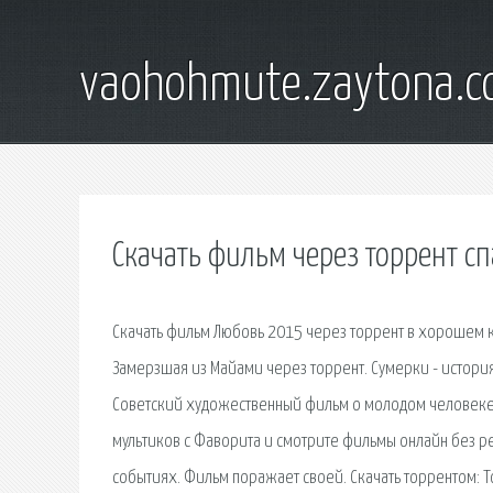
vaohohmute.zaytona.
Скачать фильм через торрент с
Скачать фильм Любовь 2015 через торрент в хорошем к
Замерзшая из Майами через торрент. Сумерки - истор
Советский художественный фильм о молодом человеке 
мультиков с Фаворита и смотрите фильмы онлайн без р
событиях. Фильм поражает своей. Скачать торрентом: То