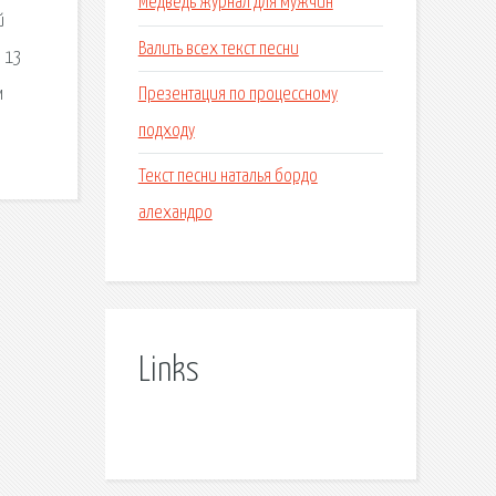
Медведь журнал для мужчин
й
Валить всех текст песни
з 13
Презентация по процессному
м
подходу
Текст песни наталья бордо
алехандро
Links