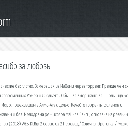
com
пасибо за любовь
ачестве бесплатно. Замерзшая из Майами через торрент: Прежде чем с
ия современных Ромео и Джульетты Обычная американская школьница Бе
Моро, приехавшим в Алма-Ату с целью. Качайте торренты фильмов и
екламы и без. Мелодрама режиссера Майкла Сакси, основана на реальн
пор (2018) WEB-DLRip 2 Серии из 2 Перевод / Озвучка: Оригинал / Русск