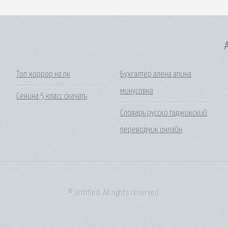
A
Топ хоррор на пк
Бухгалтер алена апина
минусовка
Сенина 5 класс скачать
Словарь русско таджикский
переводчик онлайн
© Untitled. All rights reserved.