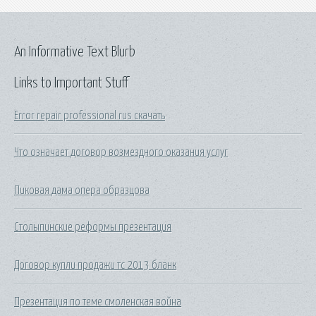
An Informative Text Blurb
Links to Important Stuff
Error repair professional rus скачать
Что означает договор возмездного оказания услуг
Пиковая дама опера образцова
Столыпинские реформы презентация
Договор купли продажи тс 2013 бланк
Презентация по теме смоленская война