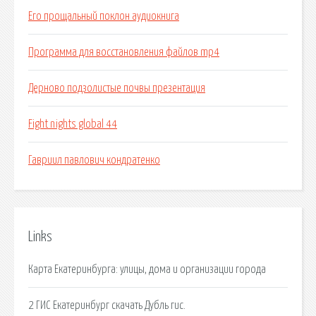
Его прощальный поклон аудиокнига
Программа для восстановления файлов mp4
Дерново подзолистые почвы презентация
Fight nights global 44
Гавриил павлович кондратенко
Links
Карта Екатеринбурга: улицы, дома и организации города
2 ГИС Екатеринбург скачать Дубль гис.