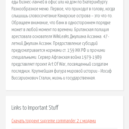
еды бизнес-ланчей в офис или на дом по Екатеринбургу.
Разнообразное меню. Первое, что приходит в голову, когда
слышишь словосочетание Канарские острова – это что-то.
Обращаем внимание, что банк в одностороннем порядке
может в любой момент по времени. Британская полиция
арестовала основателя WikiLeaks Джулиана Ассанжа. 47-
летний Джулиан Ассанж. Предоставление субсидий
предусматривается нормами ст. 159 ЖК РФ и прочими
специальными. Сервер Афганская война 1979-1989
представляет проект Art Of War, посвященный солдатам
последних. Крупнейшая фигура мировой истории - Иосиф
Виссарионович Сталин, жизнь и государственная.
Links to Important Stuff
Скачать торрент supreme commander 2 с модами