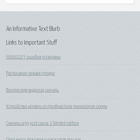
An Informative Text Blurb
Links to Important Stuff
E0000203 ошибка установки
Расписание зельва гродно
Boomerang андроид скачать
Устройство кровли из профнастила технология схема
Скачать игру just cause 2 limited edition
Окуд книги доходов и расходов при усн