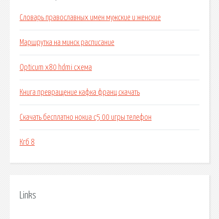
Словарь православных имен мужские и женские
Маршрутка на минск расписание
Opticum x80 hdmi схема
Книга превращение кафка франц скачать
Скачать бесплатно нокиа с5 00 игры телефон
Кгб 8
Links