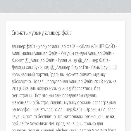
Скачать музыку алишер файз
алишер файз - yor-yor алишер файз - куйлак АЛИШЕР ФАЙЗ -
Адашмадим Алишер Файз - Умидим сендан Алишер Файз -
Хикмат @_Алишер Файз - Гузал 2009 @_Алишер Файз -
Давоим хам йук 2009 @_Алишер Bisyor.Fm - Самый лучший
музыкальный портал, Здесь вы можете скачать музыку
абсолютно. Новая и популярная Алишер Файз 2018 музыка
2019. Скачать новую музыку 2019 бесплатно и без
регистрации. Вот что мы вам предлагаем сделать
максимально быстро. скачать музыку oромим с телеграмма
на телефон Скачать песню Алишер Файз - Oромим / Alisher
Fayz - Oromim бесплатно Все материалы, размещенные на
веб-сайте NevoMusic.NeT, предназначены только для
ознакомительных целей. Alisher Fayz - Armon Mp3 320 kbps.