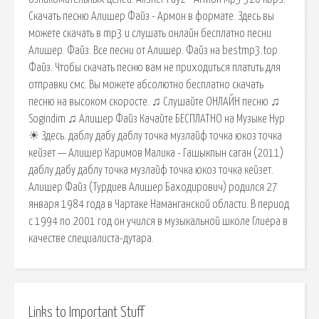
Скачать песню Алишер Файз - Армон в формате. Здесь вы
можете скачать в mp3 и слушать онлайн бесплатно песни
Алишер. Файз. Все песни от Алишер. Файз на bestmp3.top
Файз. Чтобы скачать песню вам не приходиться платить для
отправки смс. Вы можете абсолютно бесплатно скачать
песню на высоком скоросте. ♫ Слушайте ОНЛАЙН песню ♫
Sogindim ♫ Алишер Файз Качайте БЕСПЛАТНО на Музыке Нур
☀ Здесь. даблу дабу даблу точка музлайф точка юкоз точка
кейзет — Алишер Каримов Малика - Гашыкпын саган (2011)
даблу дабу даблу точка музлайф точка юкоз точка кейзет.
Алишер Файз (Турдиев Алишер Баходирович) родился 27
января 1984 года в Чартаке Наманганской области. В период
с 1994 по 2001 год он учился в музыкальной школе Глиера в
качестве специалиста-дутара.
Links to Important Stuff