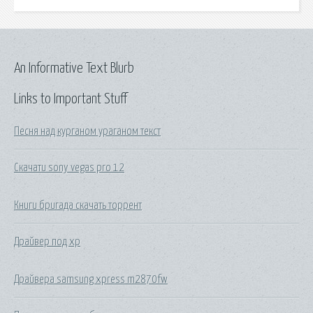
An Informative Text Blurb
Links to Important Stuff
Песня над курганом ураганом текст
Скачати sony vegas pro 12
Книги бригада скачать торрент
Драйвер под xp
Драйвера samsung xpress m2870fw