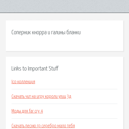
Соперник кнорра и галины бланки
Links to Important Stuff
Ico коллекция
Скачать чит на игру короли улиц 3д
Моды для far cry 4
Скачать песню гр серебро мало тебя