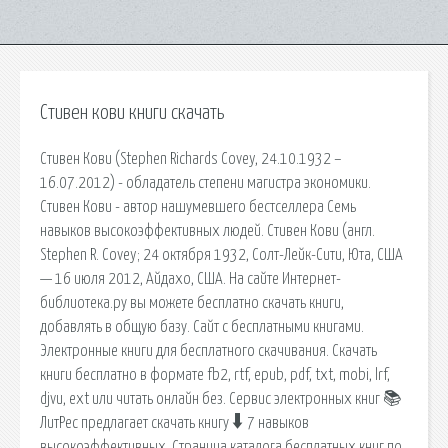
Стивен кови книги скачать
Стивен Кови (Stephen Richards Covey, 24.10.1932 –
16.07.2012) - обладатель степени магистра экономики.
Стивен Кови - автор нашумевшего бестселлера Семь
навыков высокоэффективных людей. Стивен Кови (англ.
Stephen R. Covey; 24 октября 1932, Солт-Лейк-Сити, Юта, США
— 16 июля 2012, Айдахо, США. На сайте Интернет-
библиотека.ру вы можете бесплатно скачать книги,
добавлять в общую базу. Сайт с бесплатными книгами.
Электронные книги для бесплатного скачивания. Скачать
книги бесплатно в формате fb2, rtf, epub, pdf, txt, mobi, lrf,
djvu, ext или читать онлайн без. Сервис электронных книг 📚
ЛитРес предлагает скачать книгу 🠳 7 навыков
высокоэффективных. Страница каталога бесплатных книг по