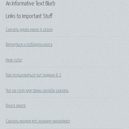
An Informative Text Blurb
Links to Important Stuff
Скачать удиви меня 4 сезон
Вернуться и победить книга
Hew rutor
Как пользоваться чит энджин 6 2
Чит на голд для танки онлайн скачать
Книга анита
Скачать модем мтс коннект менеджер