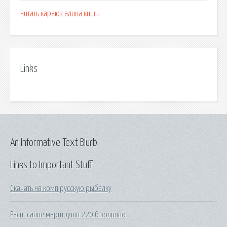
Читать караюз алина книги
Links
An Informative Text Blurb
Links to Important Stuff
Скачать на комп русскую рыбалку
Расписание маршрутки 220 б колпино