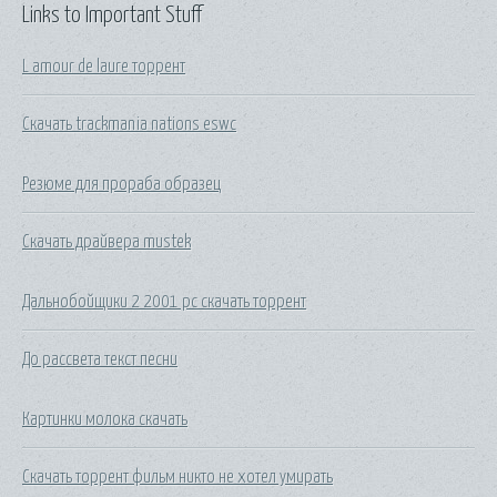
Links to Important Stuff
L amour de laure торрент
Скачать trackmania nations eswc
Резюме для прораба образец
Скачать драйвера mustek
Дальнобойщики 2 2001 pc скачать торрент
До рассвета текст песни
Картинки молока скачать
Скачать торрент фильм никто не хотел умирать