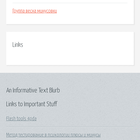
Группа весна минусовки
Links
An Informative Text Blurb
Links to Important Stuff
Flash tools 4pda
Метод тестирование в психологии плюсы и минусы