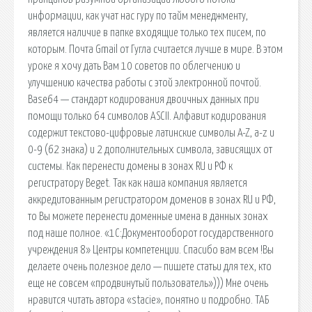
информации, как учат нас гуру по тайм менеджменту,
является наличие в папке входящие только тех писем, по
которым. Почта Gmail от Гугла считается лучше в мире. В этом
уроке я хочу дать Вам 10 советов по облегчению и
улучшению качества работы с этой электронной почтой.
Base64 — стандарт кодирования двоичных данных при
помощи только 64 символов ASCII. Алфавит кодирования
содержит текстово-цифровые латинские символы A-Z, a-z и
0-9 (62 знака) и 2 дополнительных символа, зависящих от
системы. Как перенести домены в зонах RU и РФ к
регистратору Beget. Так как наша компания является
аккредитованным регистратором доменов в зонах RU и РФ,
то Вы можете перенести доменные имена в данных зонах
под наше полное. «1С:Документооборот государственного
учреждения 8» Центры компетенции. Спасибо вам всем !Вы
делаете очень полезное дело — пишете статьи для тех, кто
еще не совсем «продвинутый пользователь»))) Мне очень
нравится читать автора «stacie», понятно и подробно. ТАБ