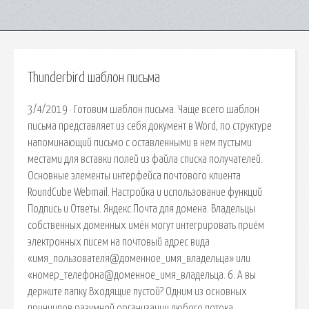
Thunderbird шаблон письма
3/4/2019 · Готовим шаблон письма. Чаще всего шаблон
письма представляет из себя документ в Word, по структуре
напоминающий письмо с оставленными в нем пустыми
местами для вставки полей из файла списка получателей.
Основные элементы интерфейса почтового клиента
RoundCube Webmail. Настройка и использование функций
Подпись и Ответы. Яндекс.Почта для домена. Владельцы
собственных доменных имён могут интегрировать приём
электронных писем на почтовый адрес вида
«имя_пользователя@доменное_имя_владельца» или
«номер_телефона@доменное_имя_владельца. 6. А вы
держите папку Входящие пустой? Одним из основных
принципов разумной организации любого потока