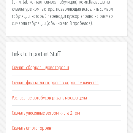
(англ. tab контакт; символ табуляции). комп.Клавиша на
клавиатуре компьютера, позволяющая вставлять символ
табуляции, который переводит курсор вправо на размер
символа табуляции (обычно это 8 пробелов).
Links to Important Stuff
Скачать сборку виндовс торрент
Скачать фильм глаз торрент в хорошем качестве
Расписание автобусов рязань москва цена
Скачать унесенные ветром книга 2 том
Скачать umbra торрент