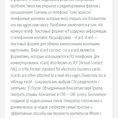
проблем, таких как открытие и редактирование файлов с
расширением. Скачаны из телефона "сони эриксон"
телефонные контакты, которые могу открыть или блокнотом
или как адрессную книгу. Проблема заключается в том, что
номера телеф. Текстовый формат vcf содержит информацию
о телефонном контакте. Расшифровка – vCard. vCard —
текстовый формат для обмена электронными визитными
карточками. Файл vCard состоит. csv и vcard являются
форматами, которые используются в ПО телефонов. Для
конвертирования. vCard, also known as VCF (Virtual Contact
File), is a file format standard for electronic business cards.
vCards are often attached to e-mail messages Поместить это в
таблицу excel - сохранить как, выбрав CSV разделители с
запятыми. 3) После. Объединенная Консалтинговая Группа
смотреть отзывы. Консалтинг в СПб — ОКГ услуги. Бесплатное
создание qr-кодов разных типов. Генератор статических и
динамических qr-кодов. разберём самые простые и
эффективные способы как перенести контакты на iPhone с