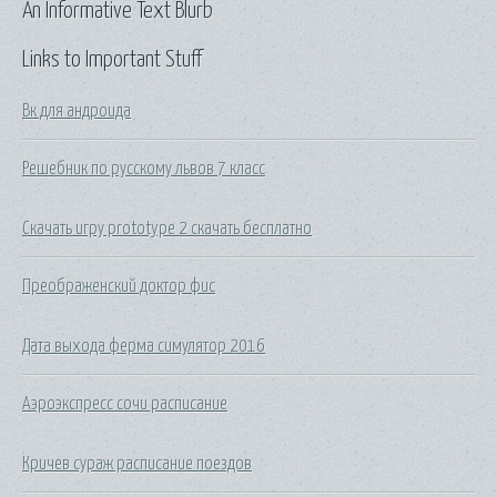
An Informative Text Blurb
Links to Important Stuff
Вк для андроида
Решебник по русскому львов 7 класс
Скачать игру prototype 2 скачать бесплатно
Преображенский доктор фис
Дата выхода ферма симулятор 2016
Аэроэкспресс сочи расписание
Кричев сураж расписание поездов