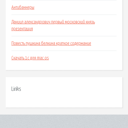
Антибаннеры
Даниил александрович первый московский князь
презентация
Повесть пушкина белкина краткое содержание
Скачать 1с для mac os
Links