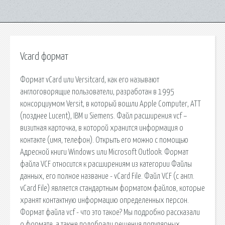
Vcard формат
Формат vCard или Versitcard, как его называют
англоговорящие пользователи, разработан в 1995
консорциумом Versit, в который вошли Apple Computer, ATT
(позднее Lucent), IBM и Siemens. Файл расширения vcf –
визитная карточка, в которой хранится информация о
контакте (имя, телефон). Открыть его можно с помощью
Адресной книги Windows или Microsoft Outlook. Формат
файла VCF относится к расширениям из категории Файлы
данных, его полное название - vCard File. Файл VCF (с англ.
vCard File) является стандартным форматом файлов, которые
хранят контактную информацию определенных персон.
Формат файла vcf - что это такое? Мы подробно рассказали
о формате, а также подобрали решения популярных