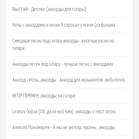
Rauf Faik - Детство (аккорды для гитары).
Ноты с аккордами к песне Я спросил у ясеня (из фильма.
Смешные песни под гитару аккорды , веселые песни на
гитаре.
Аккорды песен под гитару - лучшие песни с аккордами.
Аккорд - Ноты, аккорды - Аккорд для музыкантов-любителей.
ВЕТЕР ПЕРЕМЕН, аккорды, на гитаре.
Liranov Гюрза (Ой, да на кой нам), аккорды и текст песни.
Алексей Пономарёв - А мы не ангелы, парень , аккорды.