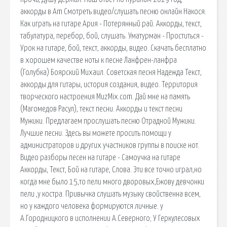
аккорды в Am Смотреть видео/слушать песню онлайн Накося.
Как играть на гитаре Ария - Потерянный рай. Аккорды, текст,
табулатура, перебор, бой, слушать. Уматурман - Проститься -
Урок на гитаре, бой, текст, аккорды, видео. Скачать бесплатно
в хорошем качестве ноты к песне Ланфрен-ланфра
(Голубка) Боярский Михаил. Советская песня Надежда Текст,
аккорды для гитары, история создания, видео. Территория
творческого настроения MuzMix.com. Дай мне на память
(Магомедов Расул), текст песни. Аккорды и текст песни
Мужики. Предлагаем прослушать песню Отрадной Мужики.
Лучшие песни. Здесь вы можете просить помощи у
администраторов и других участников группы в поиске нот.
Видео разборы песен на гитаре - Самоучка на гитаре
Аккорды, Текст, Бой на гитаре, Слова. Эти все точно играл,но
когда мне было 15,то пели много дворовых,Ежову девчонки
пели ,у костра. Привычка слушать музыку свойственна всем,
но у каждого человека формируются личные. у
А.Городницкого в исполнении А.Северного; У Геркулесовых