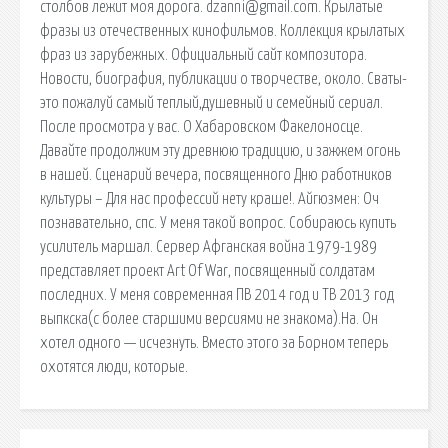
столбов лежит моя дорога. dzanni@gmail.com. Крылатые
фразы из отечественных кинофильмов. Коллекция крылатых
фраз из зарубежных. Официальный сайт композитора.
Новости, биография, публикации о творчестве, около. Сваты-
это пожалуй самый теплый,душевный и семейный сериал.
После просмотра у вас. О Хабаровском Факелоносце.
Давайте продолжим эту древнюю традицию, и зажжем огонь
в нашей. Сценарий вечера, посвященного Дню работников
культуры – Для нас профессий нету краше!. Айгюзмен: Оч
познавательно, спс. У меня такой вопрос. Собираюсь купить
усилитель маршал. Сервер Афганская война 1979-1989
представляет проект Art Of War, посвященный солдатам
последних. У меня современная ПВ 2014 год и ТВ 2013 год
выпкска(с более старшими версиями не знакома).На. Он
хотел одного — исчезнуть. Вместо этого за Борном теперь
охотятся люди, которые.