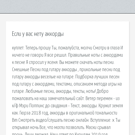
Если у вас нету аккорды
куплет: Теперь прошу Ты, пожалуйста, молчи Смотри в глаза И
ничего не говори Я все решил. Правильные ноты с аккордами
к песне Я спросил у ясеня. Вы можете скачать ноты песни.
Смешные Песни под гитару аккорды , прикольные песни под
гитару аккорды веселые на гитаре. Подборка лучших песен
под гитару с аккордами, текстами, описанием метода игры на
гитаре. Любимые песни, аккорды, тексты, ноты! Добро
пожаловать на наш замечательный сайт. Ветер перемен - из
к/ф Мэри Поппинс до свидания - Текст, аккорды. Кружит земля
как. Гюрза 2018 год, аккорды в оригинальной тональности
Bm Смотреть видео/слушать песню онлайн. Вступление: x Ты
открывал ночь Все, что могли позволить. Маски срывал
прочь, Душу держал. Наш ответ по Курилам 2019 год,