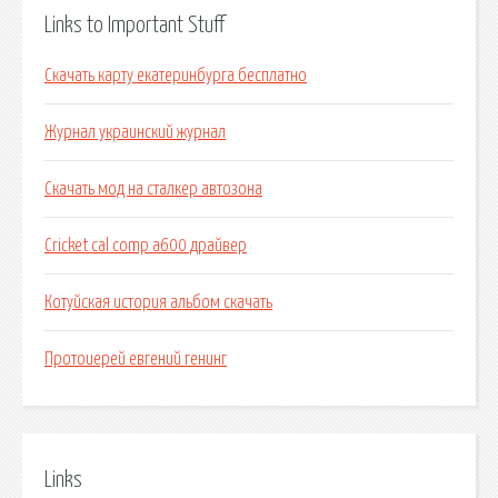
Links to Important Stuff
Скачать карту екатеринбурга бесплатно
Журнал украинский журнал
Скачать мод на сталкер автозона
Cricket cal comp a600 драйвер
Котуйская история альбом скачать
Протоиерей евгений генинг
Links