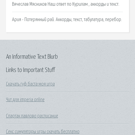
Вячеслав Мясников Наш ответ по Курилам , аккорды и текст.
Ария - Потерянный рай. Аккорды, текст, табулатура, перебор.
An Informative Text Blurb
Links to Important Stuff
Скачать гуф баста моя игра
Чит для imperia online
Спартак павлово расписание
Секс симуляторы игры скачать бесплатно