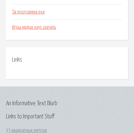
Тв программа exe
Игры медиа хаус скачать
Links
An Informative Text Blurb
Links to Important Stuff
33 квадратных метров