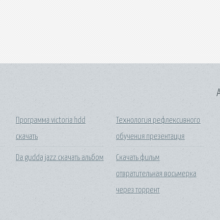
A
s
Программа victoria hdd
Технология рефлексивного
скачать
обучения презентация
Da gudda jazz скачать альбом
Скачать фильм
отвратительная восьмерка
через торрент