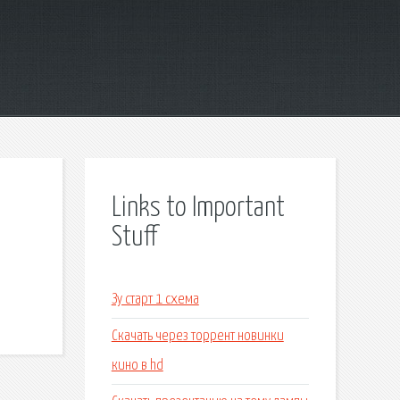
Links to Important
Stuff
Зу старт 1 схема
Скачать через торрент новинки
кино в hd