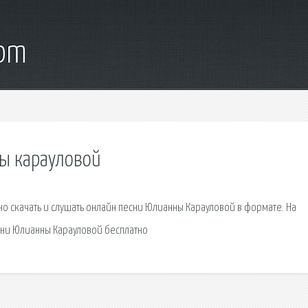
com
ны карауловой
о скачать и слушать онлайн песни Юлианны Карауловой в формате. На
сни Юлианны Карауловой бесплатно