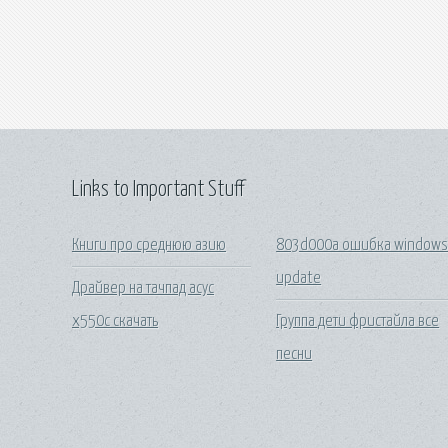
Links to Important Stuff
Книги про среднюю азию
803d000a ошибка window
update
Драйвер на тачпад асус
х550с скачать
Группа дети фристайла все
песни