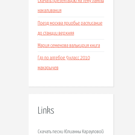
Скачать презентацию на тему лампы
накаливания
Поезд москва приобье расписание
до станции верхняя
Мария семенова валькирия книга
Гдз по алгебре 9 класс 2010
макарычев
Links
Скачать песни Юлианны Карауловой